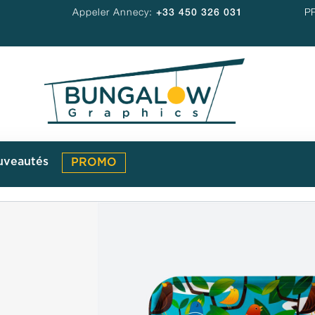
Appeler Annecy:
+33 450 326 031
P
uveautés
PROMO