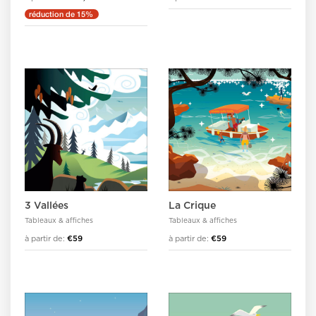
réduction de 15%
3 Vallées
La Crique
Tableaux & affiches
Tableaux & affiches
à partir de:
€59
à partir de:
€59