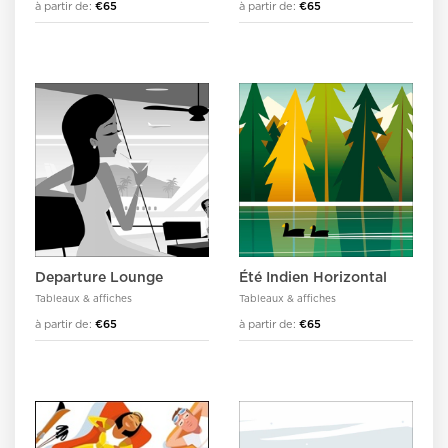
à partir de:
€65
à partir de:
€65
Departure Lounge
Été Indien Horizontal
Tableaux & affiches
Tableaux & affiches
à partir de:
€65
à partir de:
€65