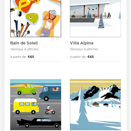
Bain de Soleil
Villa Alpina
Tableaux & affiches
Tableaux & affiches
à partir de:
€65
à partir de:
€65