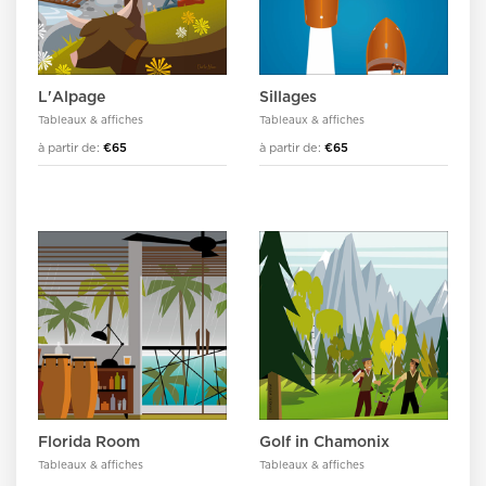
L'Alpage
Sillages
Tableaux & affiches
Tableaux & affiches
à partir de:
€65
à partir de:
€65
Florida Room
Golf in Chamonix
Tableaux & affiches
Tableaux & affiches