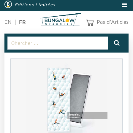
Editions Limitées
EN
FR
Pas d'Articles