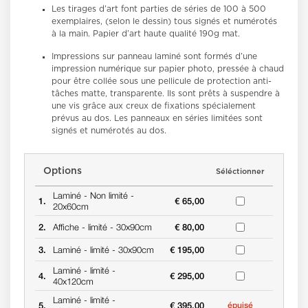
Les tirages d’art font parties de séries de 100 à 500
exemplaires, (selon le dessin) tous signés et numérotés
à la main. Papier d’art haute qualité 190g mat.
Impressions sur panneau laminé
sont formés d’une
impression numérique sur papier photo, pressée à chaud
pour être collée sous une pellicule de protection anti-
tâches matte, transparente. Ils sont prêts à suspendre à
une vis grâce aux creux de fixations spécialement
prévus au dos. Les panneaux en séries limitées sont
signés et numérotés au dos.
Options
Séléctionner
Laminé -
Non limité -
1.
€ 65,00
20x60cm
2.
Affiche -
limité -
30x90cm
€ 80,00
3.
Laminé -
limité -
30x90cm
€ 195,00
Laminé -
limité -
4.
€ 295,00
40x120cm
Laminé -
limité -
5.
€ 395,00
épuisé