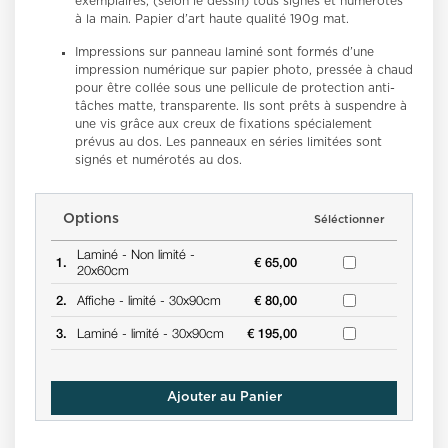
exemplaires, (selon le dessin) tous signés et numérotés
à la main. Papier d’art haute qualité 190g mat.
Impressions sur panneau laminé
sont formés d’une
impression numérique sur papier photo, pressée à chaud
pour être collée sous une pellicule de protection anti-
tâches matte, transparente. Ils sont prêts à suspendre à
une vis grâce aux creux de fixations spécialement
prévus au dos. Les panneaux en séries limitées sont
signés et numérotés au dos.
Options
Séléctionner
Laminé -
Non limité -
1.
€ 65,00
20x60cm
2.
Affiche -
limité -
30x90cm
€ 80,00
3.
Laminé -
limité -
30x90cm
€ 195,00
Ajouter au Panier