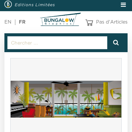
Editions Limitées
EN
FR
Pas d'Articles