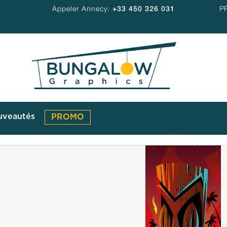
Appeler Annecy:
+33 450 326 031
P
uveautés
PROMO